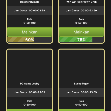
Rooster Rumble
Win Win Fish Prawn Crab
Jam Gacor : 00:00-23:59
Jam Gacor : 00:00-23:59
Pola
Pola
0-50-100
0-50-100
Mainkan
Mainkan
60%
75%
PG Game Lobby
Lucky Piggy
Jam Gacor : 00:00-23:59
Jam Gacor : 00:00-23:59
Pola
Pola
0-50-100
0-50-100