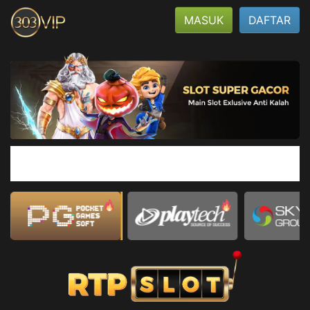
MASUK
DAFTAR