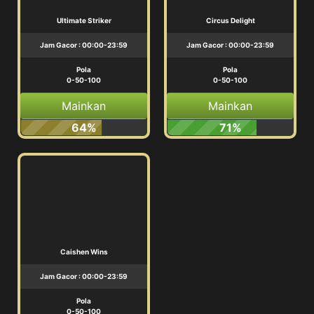
Ultimate Striker
Circus Delight
Jam Gacor : 00:00-23:59
Jam Gacor : 00:00-23:59
Pola
Pola
0-50-100
0-50-100
Mainkan
Mainkan
64%
71%
Caishen Wins
Jam Gacor : 00:00-23:59
Pola
0-50-100